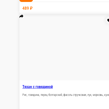
Харусаме со свининой
Свинина, перец болгарский, фасоль стручковая, л