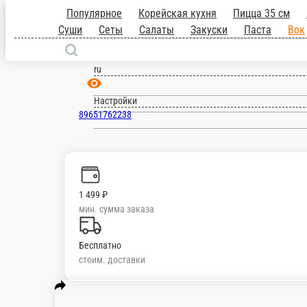
Популярное
Корейская кухня
Пицца
Суши
Сеты
Салаты
Закуски
Паста
Щербинка
ru
Настройки
89651762238
1 499 ₽
мин. сумма заказа
Бесплатно
стоим. доставки