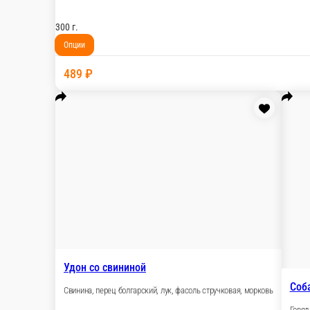
Удон с курицей
Куриное филе, перец болгарский, фасоль с
300 г.
Опции
489 ₽