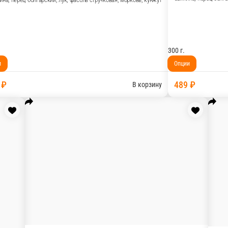
Удон со свининой
Свинина, перец болгарский, лук, фасоль стручк
вая, морковь
300 г.
Опции