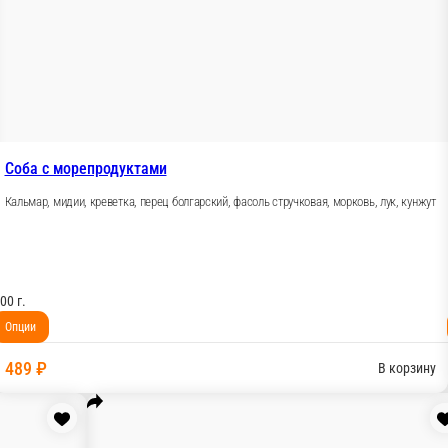
Свинина, перец болгарский, лук, морко
вая, морковь, кунжут
300 г.
Опции
489 ₽
В корзину