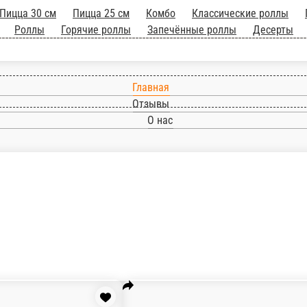
 35 см
Пицца 30 см
Пицца 25 см
Вок
Роллы
Горячие роллы
Запечённые роллы
Главная
Отзывы
О нас