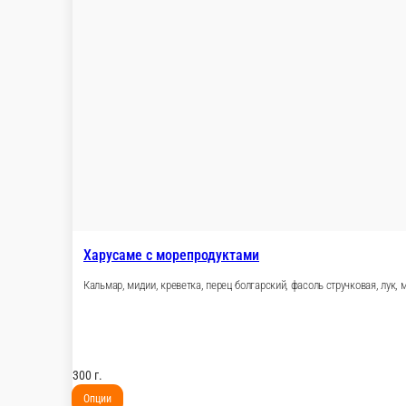
Удон с морепродуктами
Мидии, креветка, кальмар, перец болгарский, лук
300 г.
Опции
489 ₽