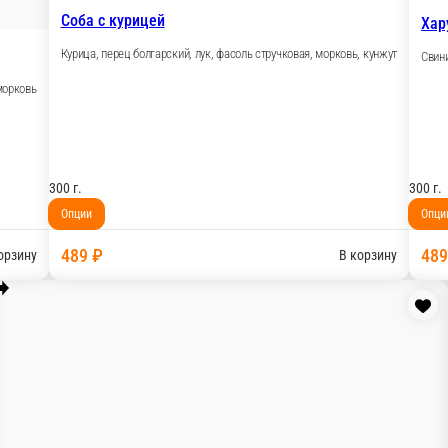
489 ₽
В корзину
Соба со свининой