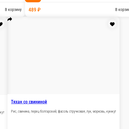
Харусаме с курицей
Курица, перец болгарский, фасоль струч
ук, морковь, кунжут