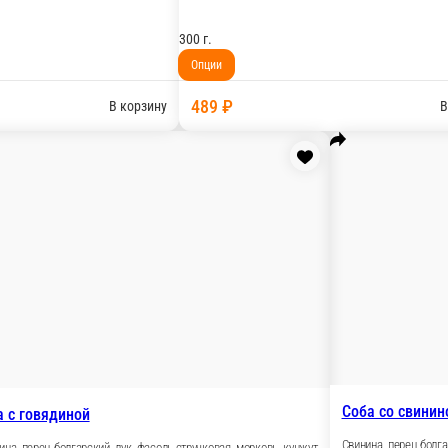
тручковая, лук, морковь. На 100 граммов: К 447, Б 20