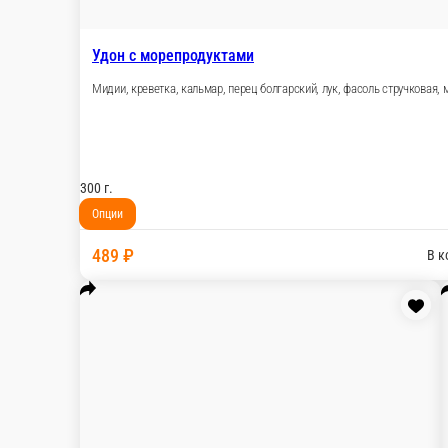
489 ₽
Соба с говядиной