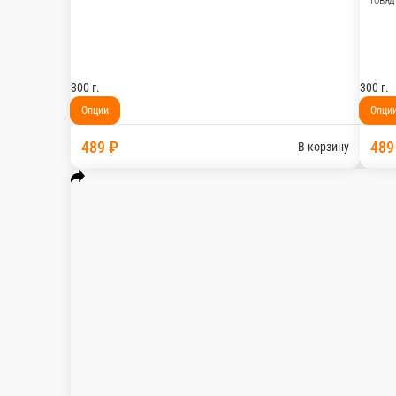
Удон с говядиной
Говядина, перец болгарский, лук, фасоль стручко
300 г.
Опции