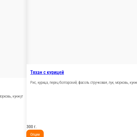
Соба с курицей
Курица, перец болгарский, лук
, фасоль стручковая, морковь
300 г.
Опции
489 ₽
В корзину