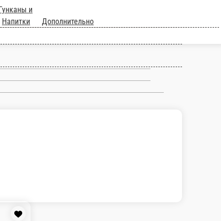
ы
Гунканы и