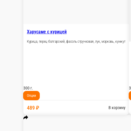
Соба с говядиной
Говядина, перец болгарский, лук, фасоль стручко
300 г.
Опции
489 ₽