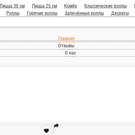
Главная
Отзывы
О нас
м
Пицца 30 см
Пицца 25 см
Комбо
Классические ролл
ие роллы
Запечённые роллы
Десерты
Напитки
Дополнительно