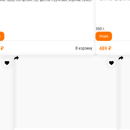
Удон со свининой
Свинина, перец болгарский, лук, фасоль стручк
вая, морковь