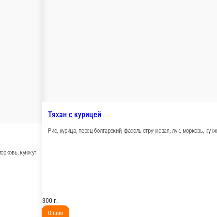
Соба с курицей
Курица, перец болгарский, лук
, фасоль стручковая, морковь
300 г.
Опции
489 ₽
В корзину