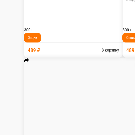
Удон с говядиной
Говядина, перец болгарский, лук, фасоль стручко