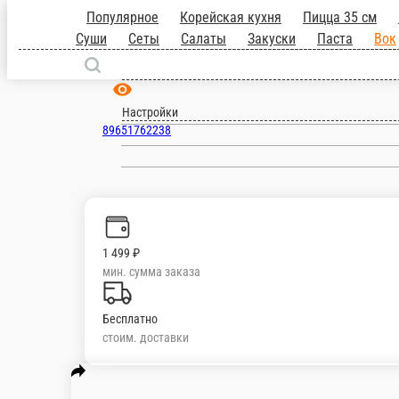
Щербинка
ru
Настройки
89651762238
1 499 ₽
мин. сумма заказа
Бесплатно
стоим. доставки
Популярное
Корейская кухня
Пицца 35 с
Суши
Сеты
Салаты
Закуски
Паста
Вок
Роллы
Горяч