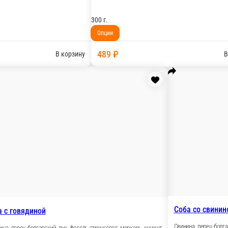
тручковая, лук, морковь. На 100 граммов: К 447, Б 20