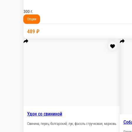
Удон с курицей
Куриное филе, перец болгарский, фасоль с
300 г.
Опции
489 ₽