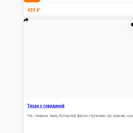
Харусаме со свининой
Свинина, перец болгарский, фасоль стручковая, л