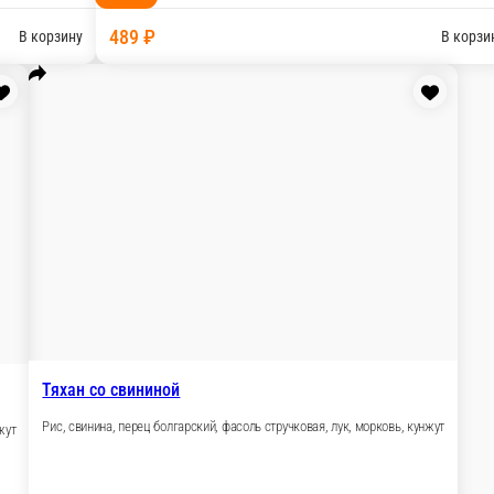
Харусаме с курицей
Курица, перец болгарский, фасоль струч
ук, морковь, кунжут