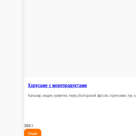
Удон с морепродуктами
Мидии, креветка, кальмар, перец болгарский, лук
300 г.
Опции
489 ₽