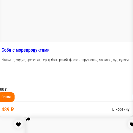
Соба со свининой
Свинина, перец болгарский, лук, морко
вая, морковь, кунжут
300 г.
Опции
489 ₽
В корзину