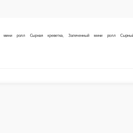
го чиз, мини ролл Сырный цыпленок, Запеченный ролл Фурай, Жареный Ролл Огайо , К данно