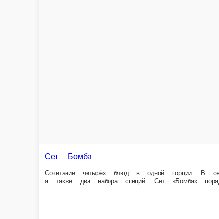
450 г.
599 ₽