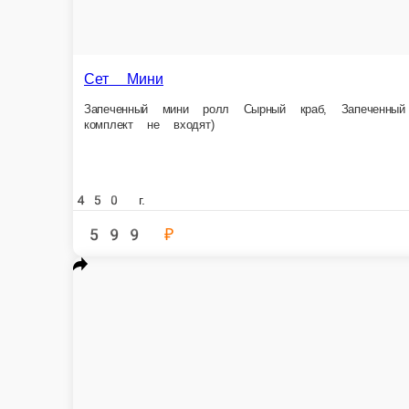
Сет Бинго
Запеченный Ролл Калифорния, Ролл Калифорния Темпура, мини ролл Тома
васаби (2 шт.; 20 г)