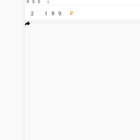
Сет Tik Tok
Ролл Филадельфия Лайт, Жареный Ролл Огайо, Запеченный Ролл Грин спайс