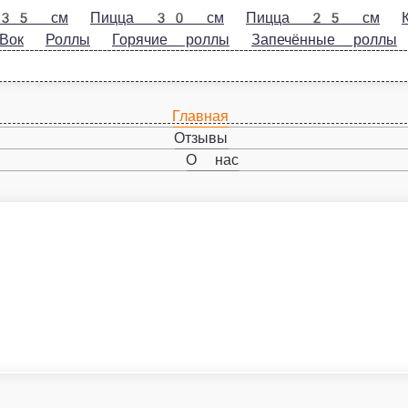
Пицца 30 см
Пицца 25 см
Комбо
Классические роллы
Роллы
Горячие роллы
Запечённые роллы
Десерты
а спайси, Запеченный мини ролл Лосось спайси (соевый соус, имбирь, васаби в комплек