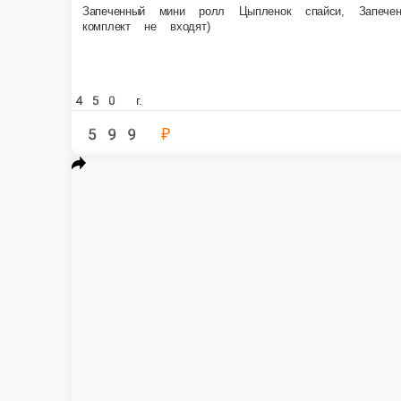
Сет NEO
Филадефия классическая , Калифорния классическая, Каппа маки, Эби маки,
700 г.