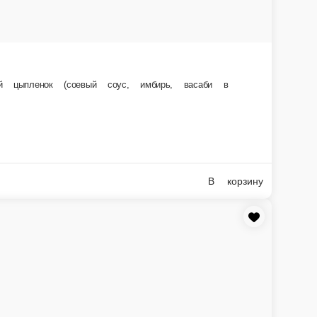
му сету прилагается: соевый соус (2 шт.; 60 мл), имбирь (2 шт.; 60 г),