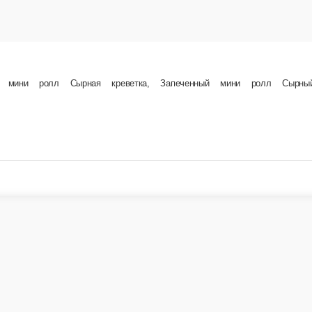
 Жаренный ролл Огайо, Жаренный ролл мини Кани темпура К данному сету прилагается: соевый