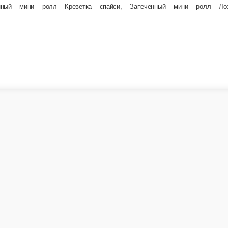
го чиз, мини ролл Сырный цыпленок, Запеченный ролл Фурай, Жареный Ролл Огайо , К данно