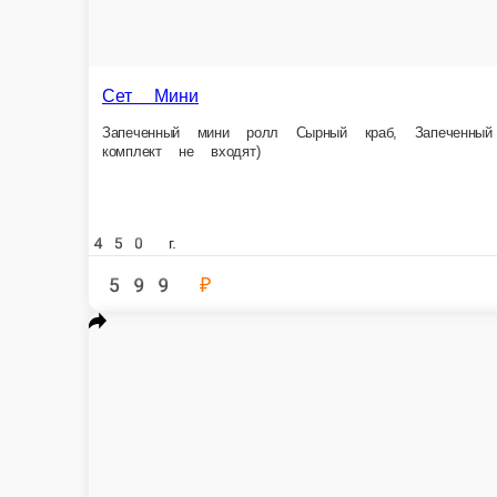
Сет Пушка
Ролл Атлантический, Ролл Филадельфия лайт, Ролл Крем сыр с креветкой,
1150 г.