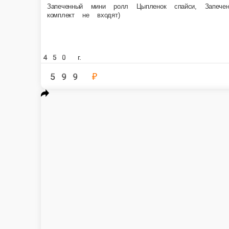
Сет Бинго
Запеченный Ролл Калифорния, Ролл Калифорния Темпура, мини ролл Тома
васаби (2 шт.; 20 г)
1300 г.
1 999 ₽