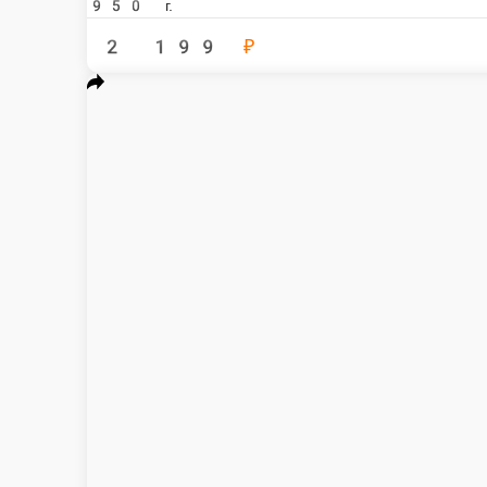
Сет NEO
Филадефия классическая , Калифорния классическая, Каппа маки, Эби маки,
700 г.
1 799 ₽