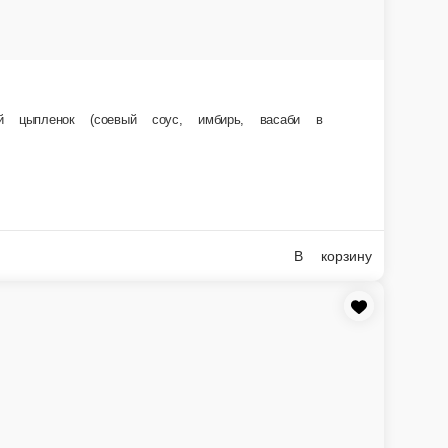
 соус (2 шт.; 60 мл), имбирь (2 шт.; 60 г), васаби (2 шт.; 20 г)