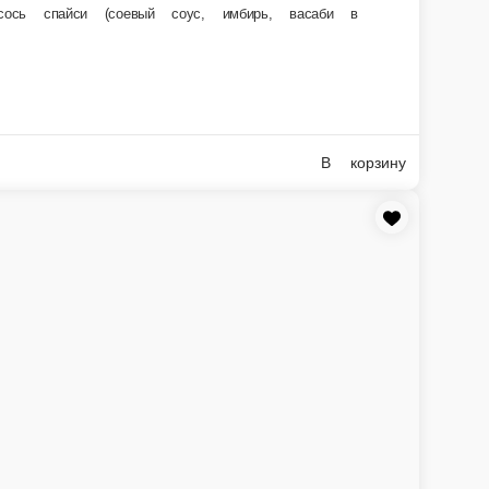
му сету прилагается: соевый соус (2 шт.; 60 мл), имбирь (2 шт.; 60 г),
В корзину