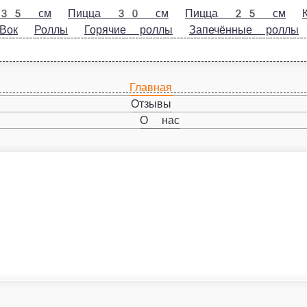
Пицца 30 см
Пицца 25 см
Комбо
Классические роллы
Роллы
Горячие роллы
Запечённые роллы
Десерты