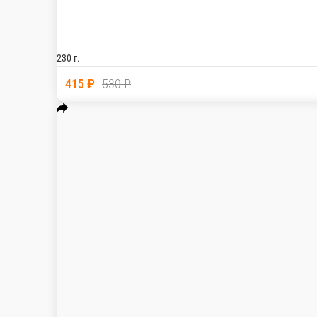
Темпура тар-тар с лососем
/
г.
590 ₽
В корзину