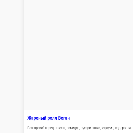
Бесплатно
стоим. доставки
Популярное
Десерты
Пицца 35 см
Пицца 30 см
Пицца 25 см
Комб
роллы
Напитки
Дополнительно