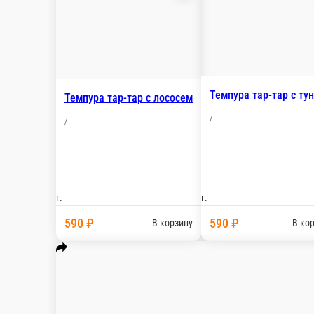
Настройки
89030127488
Главная
Отзывы
О нас
999 ₽
мин. сумма заказа