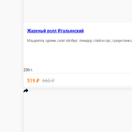
Чиккен чеддер темпура
/
г.
499 ₽
В корзину