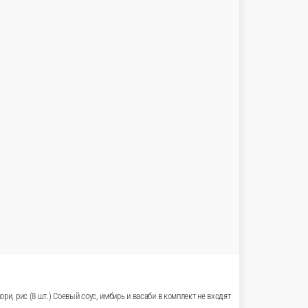
о
Классические роллы
Гунканы и Суши
Сеты
Салаты
Закуски
Паста