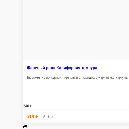
Темпура тар-тар с тунцом
/
г.
590 ₽
В корзину