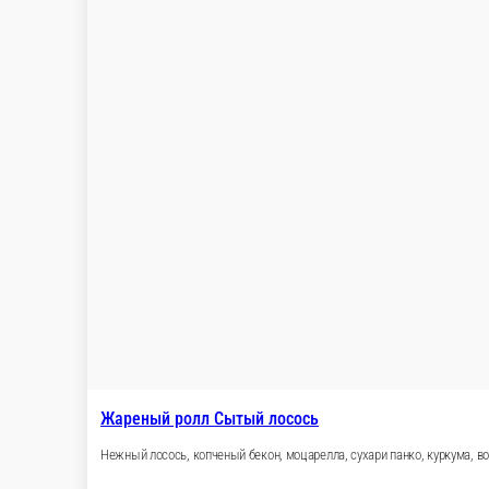
Темпура ролл Дай краба
/
г.
499 ₽
В корзину