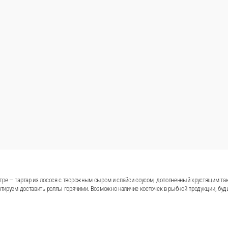
т нежную начинку. В центре — тартар из лосося с творожн
Подаётся с рисом и нори. Соевый соус, имбирь и васаби 