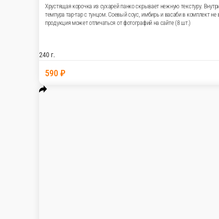
Темпура тар-тар с тунцом
Хрустящая корочка из сухарей панко скрывает 
соусом. Зелёный лук добавляет свежесть, а но
не входят. Обратите внимание, мы не гарантиру
продукция может отличаться от фотографий на 
240 г.
590 ₽