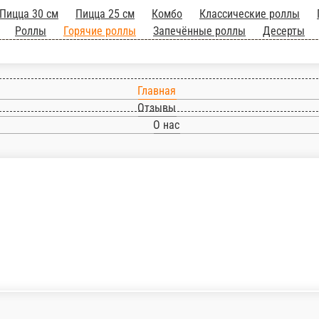
Главная
Отзывы
О нас
м
Пицца 30 см
Пицца 25 см
Комбо
Классические ролл
ие роллы
Запечённые роллы
Десерты
Напитки
Дополнительно