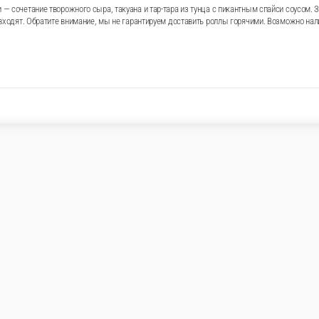
нежную текстуру. Внутри — сочетание творожного сыра, таку
ри и рис гармонично дополняют вкус темпура тар-тар с ту
ем доставить роллы горячими. Возможно наличие косточек в р
сайте (8 шт.)