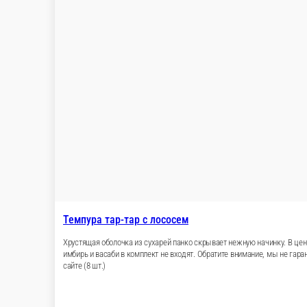
Темпура тар-тар с лососем
Хрустящая оболочка из сухарей панко скрывае
хрустящим такуаном и свежим зелёным луком. 