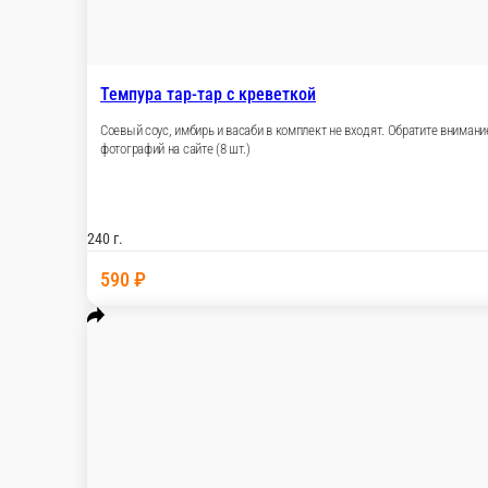
Темпура тар-тар с креветкой
Соевый соус, имбирь и васаби в комплект не в
рыбной продукции, будьте внимательны. Готовая
240 г.
590 ₽