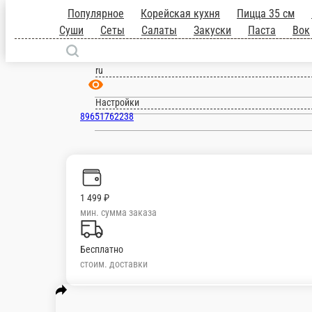
Щербинка
ru
Настройки
89651762238
1 499 ₽
мин. сумма заказа
Бесплатно
стоим. доставки
Популярное
Корейская кухня
Пицца 35 с
Суши
Сеты
Салаты
Закуски
Паста
Вок
Роллы
Горяч