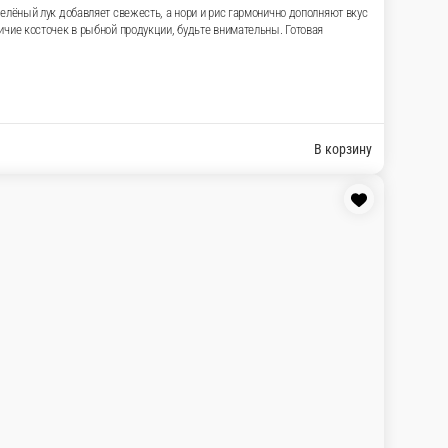
ана и тар-тара из тунца с пикантным спайси
нцом. Соевый соус, имбирь и васаби в комплект
ыбной продукции, будьте внимательны. Готовая
В корзину