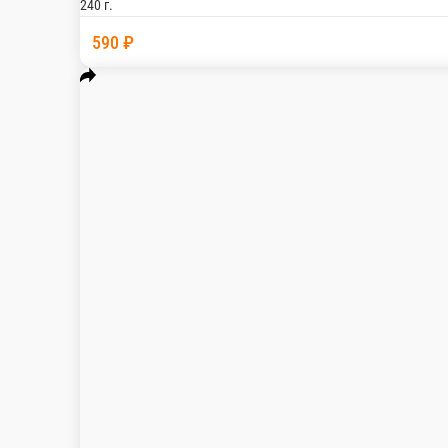
не гарантируем доставить роллы горячими. Возм
фотографий на сайте (8 шт.)
240 г.
590 ₽