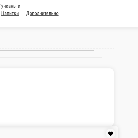
ы
Гунканы и